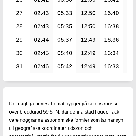
27
02:43
05:33
12:50
16:40
20
28
02:43
05:35
12:50
16:38
20
29
02:44
05:37
12:49
16:36
20
30
02:45
05:40
12:49
16:34
19
31
02:46
05:42
12:49
16:33
19
Det dagliga böneschemat bygger på solens rörelse
över breddgrad 59,5° N, där denna stad ligger. Tack
vare noggranna astronomiska formler som tar hänsyn
till geografiska koordinater, tidszon och