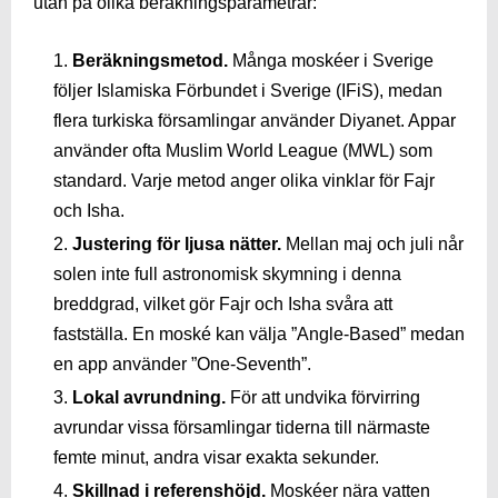
utan på olika beräkningsparametrar:
Beräkningsmetod.
Många moskéer i Sverige
följer Islamiska Förbundet i Sverige (IFiS), medan
flera turkiska församlingar använder Diyanet. Appar
använder ofta Muslim World League (MWL) som
standard. Varje metod anger olika vinklar för Fajr
och Isha.
Justering för ljusa nätter.
Mellan maj och juli når
solen inte full astronomisk skymning i denna
breddgrad, vilket gör Fajr och Isha svåra att
fastställa. En moské kan välja ”Angle-Based” medan
en app använder ”One-Seventh”.
Lokal avrundning.
För att undvika förvirring
avrundar vissa församlingar tiderna till närmaste
femte minut, andra visar exakta sekunder.
Skillnad i referenshöjd.
Moskéer nära vatten