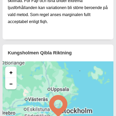
skillnad. För Fajr och Isha under extrema
ljusförhållanden kan variationen bli större beroende på
vald metod. Som regel anses marginalen fullt
acceptabel enligt fiqh.
Kungsholmen Qibla Riktning
+
−