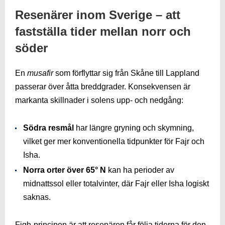
Resenärer inom Sverige – att
fastställa tider mellan norr och
söder
En
musafir
som förflyttar sig från Skåne till Lappland
passerar över åtta breddgrader. Konsekvensen är
markanta skillnader i solens upp- och nedgång:
Södra resmål
har längre gryning och skymning,
vilket ger mer konventionella tidpunkter för Fajr och
Isha.
Norra orter över 65° N
kan ha perioder av
midnattssol eller totalvinter, där Fajr eller Isha logiskt
saknas.
Fiqh-principen är att resenären får följa tiderna för den