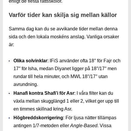
enligt de flesta rättsskolor.
Varför tider kan skilja sig mellan källor
Samma dag kan du se avvikande tider mellan denna
sida och den lokala moskéns anslag. Vanliga orsaker
är:
Olika solvinklar
: IFiS använder ofta 18° för Fajr och
17° för Isha, medan Diyanet ligger på 18°/17° men
rundar till hela minuter, och MWL 18°/17° utan
avrundning.
Hanafi kontra Shafi’i för Asr
: I våra filter kan du
växla mellan skugglängd 1 eller 2, vilket ger upp till
en timmes skillnad kring Asr.
Högbreddskorrigering
: För ljusa nätter tillämpas
antingen 1/7-metoden eller
Angle-Based
. Vissa