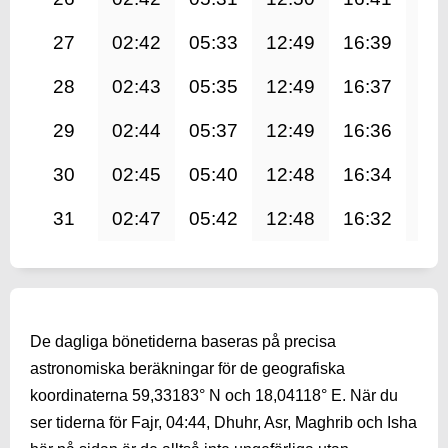
27
02:42
05:33
12:49
16:39
20
28
02:43
05:35
12:49
16:37
20
29
02:44
05:37
12:49
16:36
19
30
02:45
05:40
12:48
16:34
19
31
02:47
05:42
12:48
16:32
19
De dagliga bönetiderna baseras på precisa
astronomiska beräkningar för de geografiska
koordinaterna 59,33183° N och 18,04118° E. När du
ser tiderna för Fajr,
04:44
, Dhuhr, Asr, Maghrib och Isha