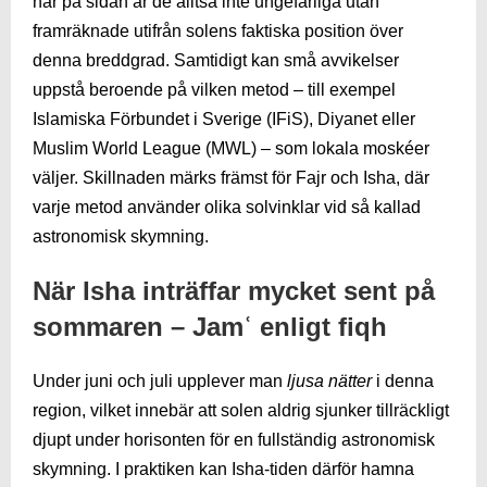
här på sidan är de alltså inte ungefärliga utan
framräknade utifrån solens faktiska position över
denna breddgrad. Samtidigt kan små avvikelser
uppstå beroende på vilken metod – till exempel
Islamiska Förbundet i Sverige (IFiS), Diyanet eller
Muslim World League (MWL) – som lokala moskéer
väljer. Skillnaden märks främst för Fajr och Isha, där
varje metod använder olika solvinklar vid så kallad
astronomisk skymning.
När Isha inträffar mycket sent på
sommaren – Jamʿ enligt fiqh
Under juni och juli upplever man
ljusa nätter
i denna
region, vilket innebär att solen aldrig sjunker tillräckligt
djupt under horisonten för en fullständig astronomisk
skymning. I praktiken kan Isha-tiden därför hamna