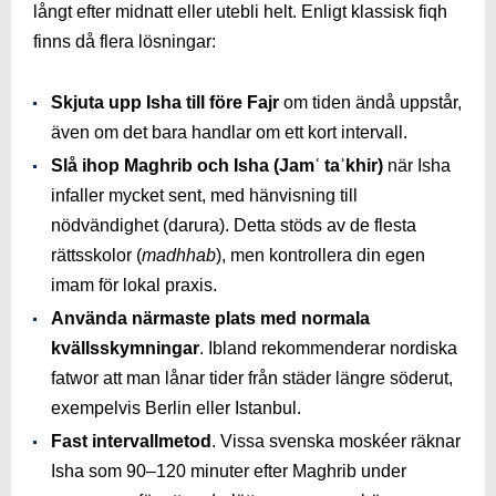
långt efter midnatt eller utebli helt. Enligt klassisk fiqh
finns då flera lösningar:
Skjuta upp Isha till före Fajr
om tiden ändå uppstår,
även om det bara handlar om ett kort intervall.
Slå ihop Maghrib och Isha (Jamʿ taʾkhir)
när Isha
infaller mycket sent, med hänvisning till
nödvändighet (darura). Detta stöds av de flesta
rättsskolor (
madhhab
), men kontrollera din egen
imam för lokal praxis.
Använda närmaste plats med normala
kvällsskymningar
. Ibland rekommenderar nordiska
fatwor att man lånar tider från städer längre söderut,
exempelvis Berlin eller Istanbul.
Fast intervallmetod
. Vissa svenska moskéer räknar
Isha som 90–120 minuter efter Maghrib under