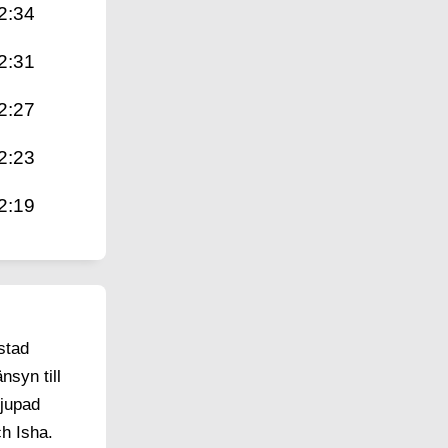
2:34
2:31
2:27
2:23
2:19
stad
nsyn till
djupad
ch Isha.