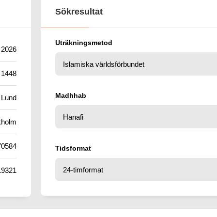
Sökresultat
Uträkningsmetod
i 2026
 1448
Madhhab
Lund
kholm
70584
Tidsformat
19321