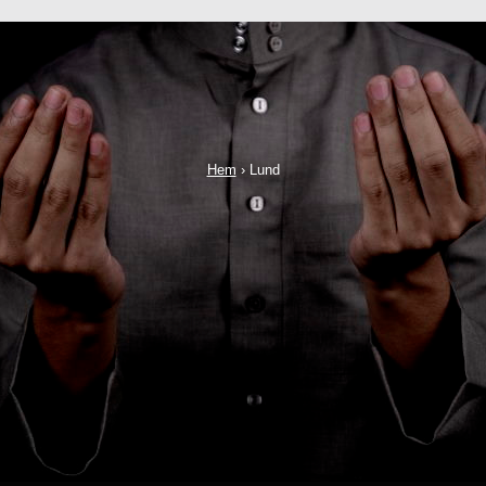
Hem
›
Lund