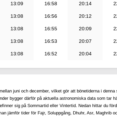
13:09
16:58
20:14
2
13:08
16:56
20:12
2
13:08
16:55
20:09
2
13:08
16:53
20:07
2
13:08
16:52
20:04
2
llan juni och december, vilket gör att bönetiderna i denna 
lender bygger därför på aktuella astronomiska data som tar hä
finner sig på Sommartid eller Vintertid. Nedan hittar du för
an jämför tider för Fajr, Soluppgång, Dhuhr, Asr, Maghrib o