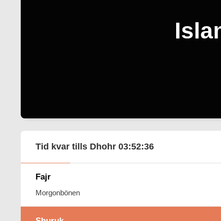
Isla
Tid kvar tills Dhohr
03:52:35
Fajr
Morgonbönen
Shuruk