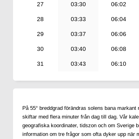
27
03:30
06:02
28
03:33
06:04
29
03:37
06:06
30
03:40
06:08
31
03:43
06:10
På 55° breddgrad förändras solens bana markant me
skiftar med flera minuter från dag till dag. Vår ka
geografiska koordinater, tidszon och om Sverige be
information om tre frågor som ofta dyker upp när m