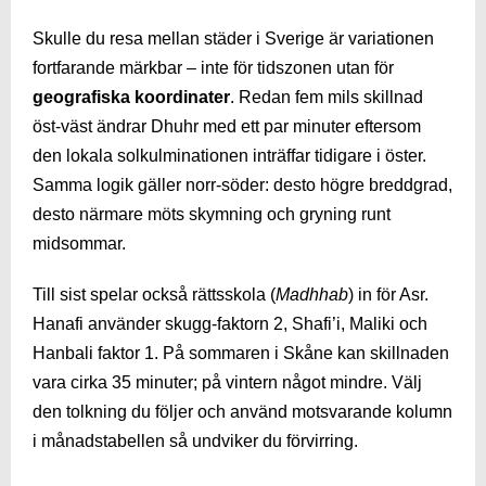
Skulle du resa mellan städer i Sverige är variationen
fortfarande märkbar – inte för tidszonen utan för
geografiska koordinater
. Redan fem mils skillnad
öst-väst ändrar Dhuhr med ett par minuter eftersom
den lokala solkulminationen inträffar tidigare i öster.
Samma logik gäller norr-söder: desto högre breddgrad,
desto närmare möts skymning och gryning runt
midsommar.
Till sist spelar också rättsskola (
Madhhab
) in för Asr.
Hanafi använder skugg-faktorn 2, Shafi’i, Maliki och
Hanbali faktor 1. På sommaren i Skåne kan skillnaden
vara cirka 35 minuter; på vintern något mindre. Välj
den tolkning du följer och använd motsvarande kolumn
i månadstabellen så undviker du förvirring.