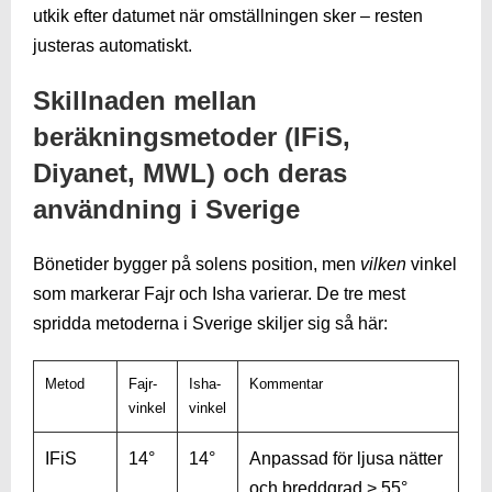
utkik efter datumet när omställningen sker – resten
justeras automatiskt.
Skillnaden mellan
beräkningsmetoder (IFiS,
Diyanet, MWL) och deras
användning i Sverige
Bönetider bygger på solens position, men
vilken
vinkel
som markerar Fajr och Isha varierar. De tre mest
spridda metoderna i Sverige skiljer sig så här:
Metod
Fajr-
Isha-
Kommentar
vinkel
vinkel
IFiS
14°
14°
Anpassad för ljusa nätter
och breddgrad > 55°