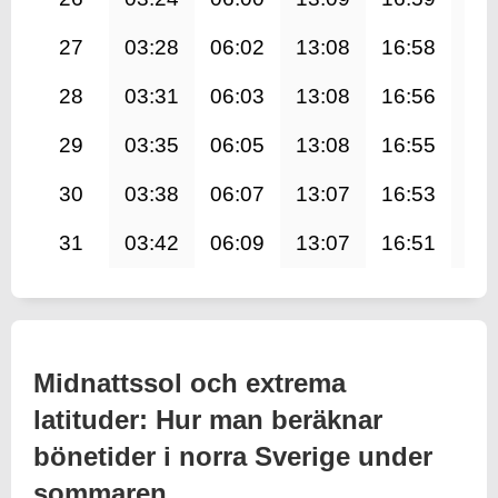
27
03:28
06:02
13:08
16:58
20
28
03:31
06:03
13:08
16:56
20
29
03:35
06:05
13:08
16:55
20
30
03:38
06:07
13:07
16:53
20
31
03:42
06:09
13:07
16:51
20
Midnattssol och extrema
latituder: Hur man beräknar
bönetider i norra Sverige under
sommaren